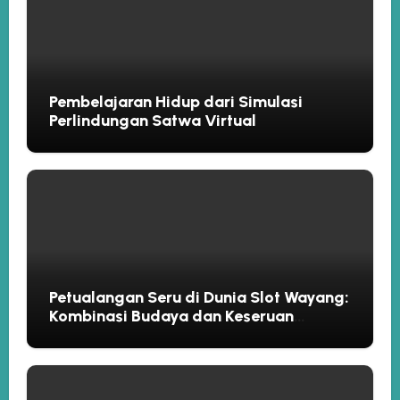
Pembelajaran Hidup dari Simulasi
Perlindungan Satwa Virtual
Petualangan Seru di Dunia Slot Wayang:
Kombinasi Budaya dan Keseruan
Modern