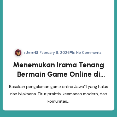
admin
February 6, 2026
No Comments
Menemukan Irama Tenang
Bermain Game Online di
Jawa11
Rasakan pengalaman game online Jawa11 yang halus
dan bijaksana. Fitur praktis, keamanan modern, dan
komunitas…