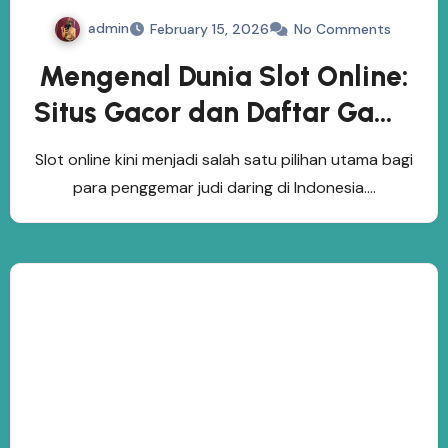
admin
February 15, 2026
No Comments
Mengenal Dunia Slot Online:
Situs Gacor dan Daftar Game
Pragmatic Play
Slot online kini menjadi salah satu pilihan utama bagi
para penggemar judi daring di Indonesia.…