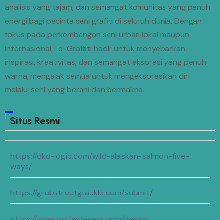
analisis yang tajam, dan semangat komunitas yang penuh
energi bagi pecinta seni grafiti di seluruh dunia. Dengan
fokus pada perkembangan seni urban lokal maupun
internasional, Le-Graffiti hadir untuk menyebarkan
inspirasi, kreativitas, dan semangat ekspresi yang penuh
warna, mengajak semua untuk mengekspresikan diri
melalui seni yang berani dan bermakna.
Situs Resmi
https://oko-logic.com/wild-alaskan-salmon-five-
ways/
https://grubstreetgrackle.com/submit/
https://www.osrfasteners.com/design