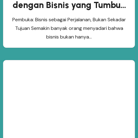
dengan Bisnis yang Tumbuh
Bersama Pengalaman Ruang
Pembuka: Bisnis sebagai Perjalanan, Bukan Sekadar
Refleksi Bisnis 10 Mei 2026
Tujuan Semakin banyak orang menyadari bahwa
bisnis bukan hanya…