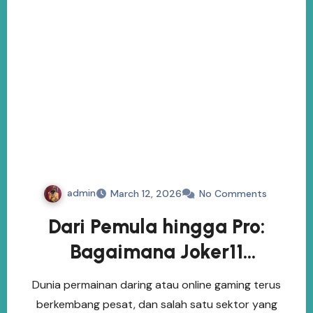
admin
March 12, 2026
No Comments
Dari Pemula hingga Pro:
Bagaimana Joker11
Mengubah Cara Kita
Dunia permainan daring atau online gaming terus
Memandang Slot Online
berkembang pesat, dan salah satu sektor yang