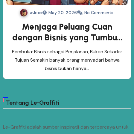
admin
May 20, 2026
No Comments
Menjaga Peluang Cuan
dengan Bisnis yang Tumbuh
Bersama Pengalaman Ruang
Pembuka: Bisnis sebagai Perjalanan, Bukan Sekadar
Refleksi Bisnis 10 Mei 2026
Tujuan Semakin banyak orang menyadari bahwa
bisnis bukan hanya…
Tentang Le-Graffiti
Le-Graffiti adalah sumber inspiratif dan terpercaya untuk