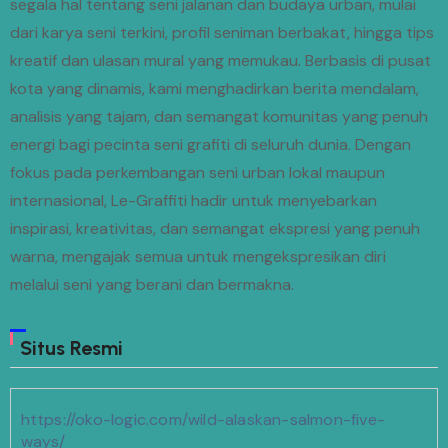
segala hal tentang seni jalanan dan budaya urban, mulai
dari karya seni terkini, profil seniman berbakat, hingga tips
kreatif dan ulasan mural yang memukau. Berbasis di pusat
kota yang dinamis, kami menghadirkan berita mendalam,
analisis yang tajam, dan semangat komunitas yang penuh
energi bagi pecinta seni grafiti di seluruh dunia. Dengan
fokus pada perkembangan seni urban lokal maupun
internasional, Le-Graffiti hadir untuk menyebarkan
inspirasi, kreativitas, dan semangat ekspresi yang penuh
warna, mengajak semua untuk mengekspresikan diri
melalui seni yang berani dan bermakna.
Situs Resmi
https://oko-logic.com/wild-alaskan-salmon-five-
ways/