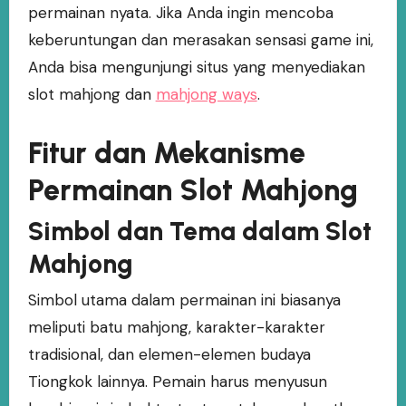
permainan nyata. Jika Anda ingin mencoba
keberuntungan dan merasakan sensasi game ini,
Anda bisa mengunjungi situs yang menyediakan
slot mahjong dan
mahjong ways
.
Fitur dan Mekanisme
Permainan Slot Mahjong
Simbol dan Tema dalam Slot
Mahjong
Simbol utama dalam permainan ini biasanya
meliputi batu mahjong, karakter-karakter
tradisional, dan elemen-elemen budaya
Tiongkok lainnya. Pemain harus menyusun