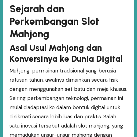
Sejarah dan
Perkembangan Slot
Mahjong
Asal Usul Mahjong dan
Konversinya ke Dunia Digital
Mahjong, permainan tradisional yang berusia
ratusan tahun, awalnya dimainkan secara fisik
dengan menggunakan set batu dan meja khusus.
Seiring perkembangan teknologi, permainan ini
mulai diadaptasi ke dalam bentuk digital untuk
dinikmati secara lebih luas dan praktis. Salah
satu inovasi tersebut adalah slot mahjong, yang
memadukan unsur-unsur mahjong dengan