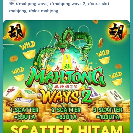
#mahjong ways
,
#mahjong ways 2
,
#situs slot
mahjong
,
#slot mahjong