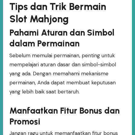
Tips dan Trik Bermain
Slot Mahjong
Pahami Aturan dan Simbol
dalam Permainan
Sebelum memulai permainan, penting untuk
mempelajari aturan dasar dan simbol-simbol
yang ada. Dengan memahami mekanisme
permainan, Anda dapat membuat keputusan
yang lebih baik saat bertaruh.
Manfaatkan Fitur Bonus dan
Promosi
Jangan ragu untuk memanfaatkan fitur bonus