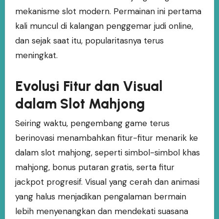
mekanisme slot modern. Permainan ini pertama
kali muncul di kalangan penggemar judi online,
dan sejak saat itu, popularitasnya terus
meningkat.
Evolusi Fitur dan Visual
dalam Slot Mahjong
Seiring waktu, pengembang game terus
berinovasi menambahkan fitur-fitur menarik ke
dalam slot mahjong, seperti simbol-simbol khas
mahjong, bonus putaran gratis, serta fitur
jackpot progresif. Visual yang cerah dan animasi
yang halus menjadikan pengalaman bermain
lebih menyenangkan dan mendekati suasana