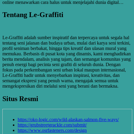
online menawarkan cara halus untuk menjelajahi dunia digital…
Tentang Le-Graffiti
Le-Graffiti adalah sumber inspiratif dan terpercaya untuk segala hal
tentang seni jalanan dan budaya urban, mulai dari karya seni terkini,
profil seniman berbakat, hingga tips kreatif dan ulasan mural yang
memukau. Berbasis di pusat kota yang dinamis, kami menghadirkan
berita mendalam, analisis yang tajam, dan semangat komunitas yang
penuh energi bagi pecinta seni grafiti di seluruh dunia. Dengan
fokus pada perkembangan seni urban lokal maupun internasional,
Le-Graffiti hadir untuk menyebarkan inspirasi, kreativitas, dan
semangat ekspresi yang penuh warna, mengajak semua untuk
mengekspresikan diri melalui seni yang berani dan bermakna.
Situs Resmi
https://oko-logic.com/wild-alaskan-salmon-five-ways/
https://grubstreetgrackle.com/submit/
https://www.osrfasteners.com/design