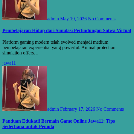
admin
May 19, 2026
No Comments
Pembelajaran Hidup dari Simulasi Perlindungan Satwa Virtual
Platform gaming modern telah evolved menjadi medium
pembelajaran experiential yang powerful. Animal protection
simulation offers…
jawa11
admin
February 17, 2026
No Comments
Panduan Edukatif Bermain Game Online Jawa11: Tips
Sederhana untuk Pemula