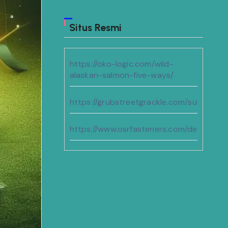
Situs Resmi
https://oko-logic.com/wild-
alaskan-salmon-five-ways/
https://grubstreetgrackle.com/submit/
https://www.osrfasteners.com/design
jawa11
https://sunshineregionaaca.org/
https://dammam-cleaning.com/