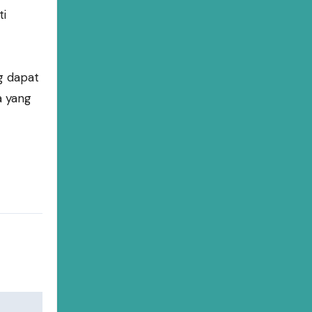
ti
g dapat
a yang