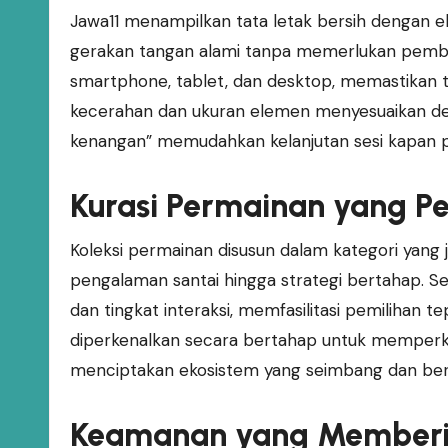
Jawa11 menampilkan tata letak bersih dengan el
gerakan tangan alami tanpa memerlukan pembel
smartphone, tablet, dan desktop, memastikan tr
kecerahan dan ukuran elemen menyesuaikan den
kenangan” memudahkan kelanjutan sesi kapan p
Kurasi Permainan yang P
Koleksi permainan disusun dalam kategori yang 
pengalaman santai hingga strategi bertahap. Se
dan tingkat interaksi, memfasilitasi pemilihan 
diperkenalkan secara bertahap untuk memperka
menciptakan ekosistem yang seimbang dan be
Keamanan yang Memberi