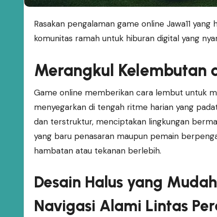
Rasakan pengalaman game online Jawa11 yang halus dan bijaksana. Fitur praktis, keamanan modern, dan
komunitas ramah untuk hiburan digital yang ny
Merangkul Kelembutan 
Game online memberikan cara lembut untuk menj
menyegarkan di tengah ritme harian yang pada
dan terstruktur, menciptakan lingkungan berma
yang baru penasaran maupun pemain berpenga
hambatan atau tekanan berlebih.
Desain Halus yang Mudah
Navigasi Alami Lintas Pe