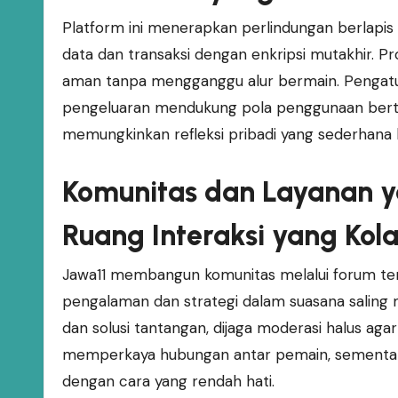
Platform ini menerapkan perlindungan berlapis y
data dan transaksi dengan enkripsi mutakhir. Pr
aman tanpa mengganggu alur bermain. Pengaturan
pengeluaran mendukung pola penggunaan bertan
memungkinkan refleksi pribadi yang sederhana k
Komunitas dan Layanan 
Ruang Interaksi yang Kola
Jawa11 membangun komunitas melalui forum temat
pengalaman dan strategi dalam suasana saling 
dan solusi tantangan, dijaga moderasi halus agar 
memperkaya hubungan antar pemain, sementara
dengan cara yang rendah hati.