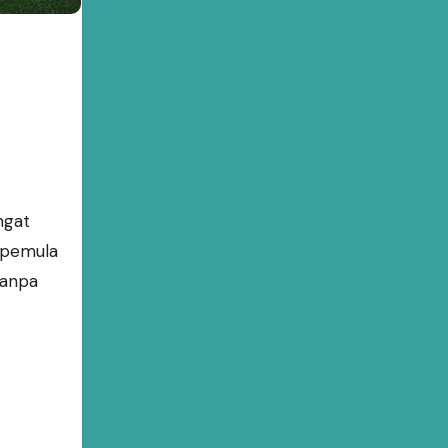
bento11
ngat
k pemula
tanpa