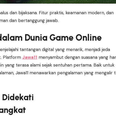
aman dan bertanggung jawab.
dalam Dunia Game Online
elajahi tantangan digital yang menarik, menjadi jeda
t. Platform
Jawa11
menyambut dengan suasana yang ha
in yang terasa alami sejak sentuhan pertama. Baik untu
laman, Jawa11 menawarkan pengalaman yang mengalir 
 Didekati
rangkat