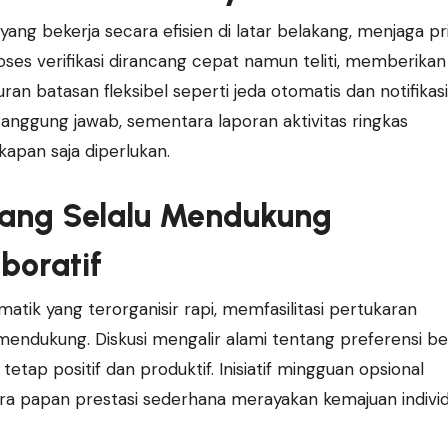
ang bekerja secara efisien di latar belakang, menjaga pri
oses verifikasi dirancang cepat namun teliti, memberikan
 batasan fleksibel seperti jeda otomatis dan notifikasi
ggung jawab, sementara laporan aktivitas ringkas
apan saja diperlukan.
yang Selalu Mendukung
boratif
ik yang terorganisir rapi, memfasilitasi pertukaran
mendukung. Diskusi mengalir alami tentang preferensi b
tetap positif dan produktif. Inisiatif mingguan opsional
 papan prestasi sederhana merayakan kemajuan indivi