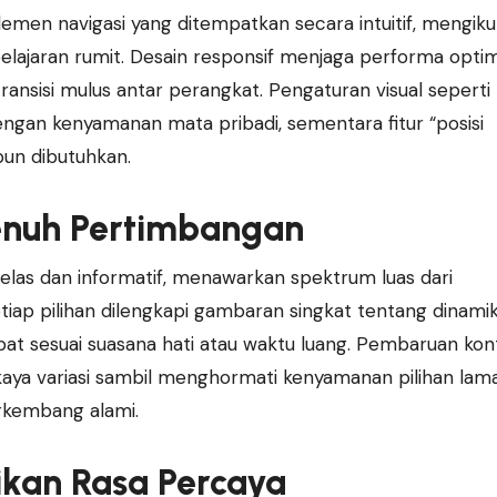
emen navigasi yang ditempatkan secara intuitif, mengikut
ajaran rumit. Desain responsif menjaga performa optim
ansisi mulus antar perangkat. Pengaturan visual seperti 
gan kenyamanan mata pribadi, sementara fitur “posisi
un dibutuhkan.
enuh Pertimbangan
jelas dan informatif, menawarkan spektrum luas dari
tiap pilihan dilengkapi gambaran singkat tentang dinami
tepat sesuai suasana hati atau waktu luang. Pembaruan ko
ya variasi sambil menghormati kenyamanan pilihan lama
rkembang alami.
kan Rasa Percaya