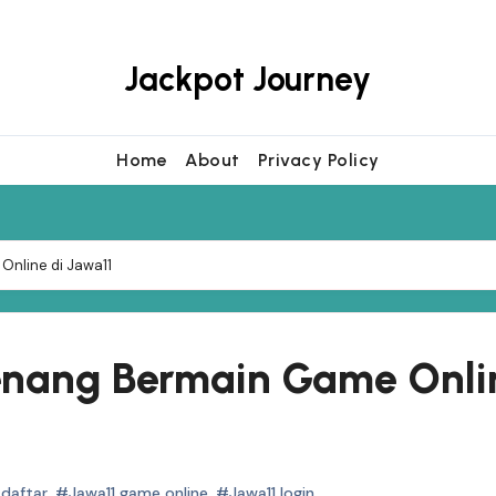
Jackpot Journey
Home
About
Privacy Policy
nline di Jawa11
nang Bermain Game Onli
 daftar
,
#Jawa11 game online
,
#Jawa11 login